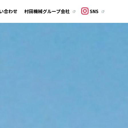
い合わせ
村田機械グループ会社
SNS
・リフォーム
分譲
ion
Development
ォーム事業
分譲事業