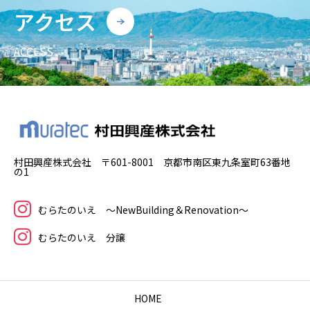
アクセス
ACCESS
村田興産株式会社 〒601-8001 京都市南区東九条室町63番地
の1
むらたのいえ ～NewBuilding＆Renovation～
むらたのいえ 分譲
HOME